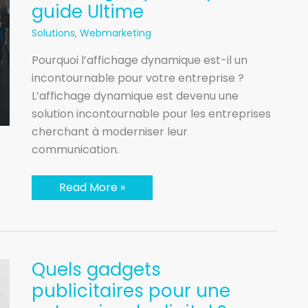
guide Ultime
dynamique
?
Le
Solutions
,
Webmarketing
guide
Ultime
Pourquoi l’affichage dynamique est-il un
incontournable pour votre entreprise ?
L’affichage dynamique est devenu une
solution incontournable pour les entreprises
cherchant à moderniser leur
communication.
Read More »
Quels
Quels gadgets
gadgets
publicitaires
publicitaires pour une
pour
une