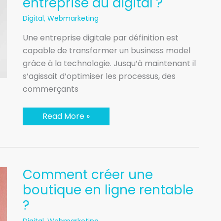
entreprise du digital ?
entreprise
du
Digital
,
Webmarketing
digital ?
Une entreprise digitale par définition est
capable de transformer un business model
grâce à la technologie. Jusqu’à maintenant il
s’agissait d’optimiser les processus, des
commerçants
Read More »
Comment
Comment créer une
créer
une
boutique en ligne rentable
boutique
?
en
ligne
rentable
Digital
,
Webmarketing