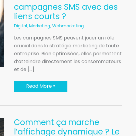
vos
campagnes SMS avec des
campagnes
liens courts ?
SMS
avec
des
Digital
,
Marketing
,
Webmarketing
liens
courts
Les campagnes SMS peuvent jouer un rôle
?
crucial dans la stratégie marketing de toute
entreprise. Bien optimisées, elles permettent
d’atteindre directement les consommateurs
et de […]
Read More »
Comment
Comment ça marche
ça
marche
l’affichage dynamique ? Le
l’affichage