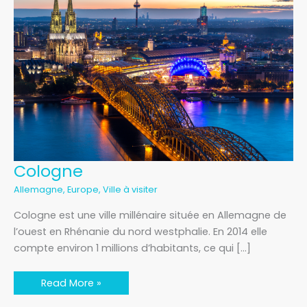
Cologne
Cologne
Allemagne
,
Europe
,
Ville à visiter
Cologne est une ville millénaire située en Allemagne de
l’ouest en Rhénanie du nord westphalie. En 2014 elle
compte environ 1 millions d’habitants, ce qui […]
Read More »