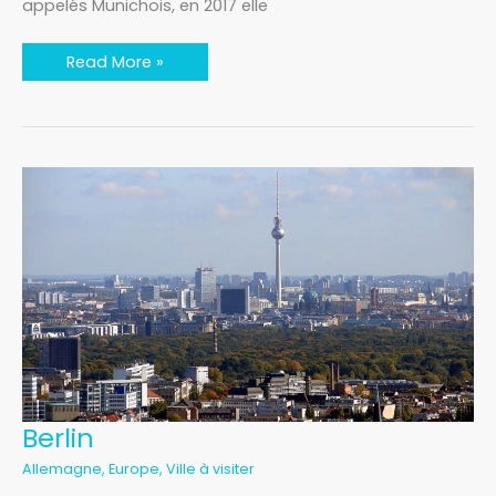
appelés Munichois, en 2017 elle
Read More »
Berlin
Berlin
Allemagne
,
Europe
,
Ville à visiter