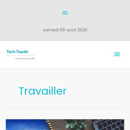
Aller
Au
au
dessus
contenu
de
samedi 08 août 2026
l'en-
Men
tête
prin
Travailler