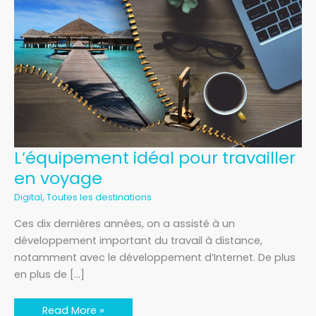
L’équipement
L’équipement idéal pour travailler
idéal
pour
en voyage
travailler
en
Digital
,
Toutes les destinations
voyage
Ces dix dernières années, on a assisté à un
développement important du travail à distance,
notamment avec le développement d’Internet. De plus
en plus de […]
Read More »