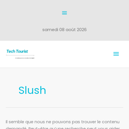
Aller
Au
au
dessus
contenu
de
samedi 08 août 2026
l'en-
Men
tête
prin
Rechercher :
Slush
Il semble que nous ne pouvons pas trouver le contenu
demandé. Peut-être qu’une recherche peut vous aider.