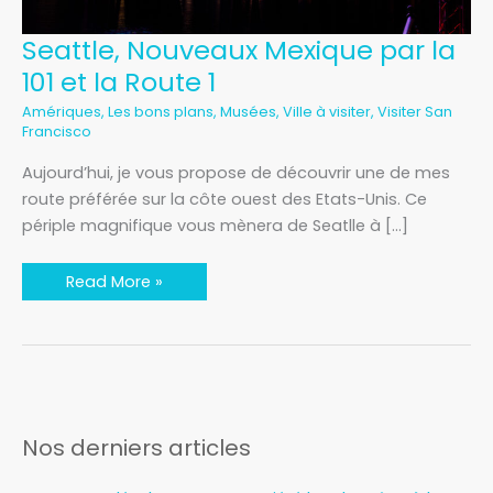
Seattle,
Seattle, Nouveaux Mexique par la
Nouveaux
Mexique
101 et la Route 1
par
la
Amériques
,
Les bons plans
,
Musées
,
Ville à visiter
,
Visiter San
101
et
Francisco
la
Route
Aujourd’hui, je vous propose de découvrir une de mes
1
route préférée sur la côte ouest des Etats-Unis. Ce
périple magnifique vous mènera de Seatlle à […]
Read More »
Nos derniers articles