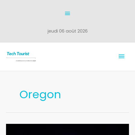
Aller
Au
au
dessus
contenu
de
jeudi 06 août 2026
l'en-
Men
tête
prin
Oregon