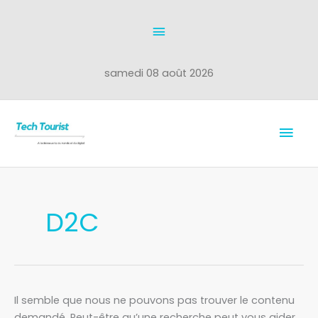
Aller
Au
au
dessus
contenu
de
samedi 08 août 2026
l'en-
Men
tête
prin
Rechercher :
D2C
Il semble que nous ne pouvons pas trouver le contenu
demandé. Peut-être qu’une recherche peut vous aider.